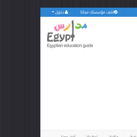
اضف مؤسستك مجانا
دخول