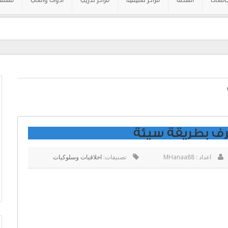
امعات
أنشطة
مراكز تعليمية
مراكز تدريب
أدوات وألعاب
مستش
ف بطريقة سيئة
اعداد : MHanaa88
تصنيفات:
اخلاقيات وسلوكيات