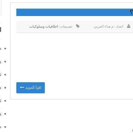
اعداد : م هناء العربي
تصنيفات:
اخلاقيات وسلوكيات
ا
م
ب
ت
م
اقرأ المزيد
ت
ج
م