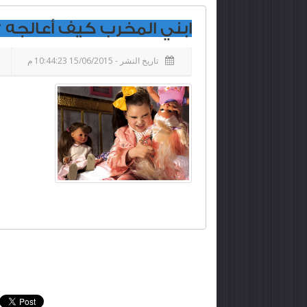
ابني المخرب كيف أعالجه ؟
تاريخ النشر - 15/06/2015 10:44:23 م