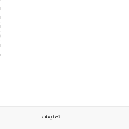
ا
ا
ا
ا
ا
ع
تصنيفات